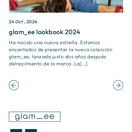
24 Oct , 2024
2
glam_ee lookbook 2024
I
Ha nacido una nueva estrella. Estamos
Ú
encantados de presentar la nueva colección
S
glam_ee, lanzada justo dos años después
e
delnacimiento de la marca. La[…]
f