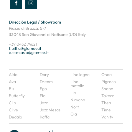
Dirección Legal / Showroom
Piazza di Brazzà, 5-7
33048 San Giovanni al Natisone (UD) Italy
+39 0432 746211
f.pittia@glamee.it
e.carcasio@glamee.it
Aida
Dory
Line legno
Onda
Ava
Dream
Line
Pigreco
metallo
Bis
Ego
Shape
Lip
Butterfly
Ela
Takara
Nirvana
Clip
Jazz
Thea
Nort
Clive
Jazz Mesas
Time
Ola
Dedalo
Kaffa
Vanity