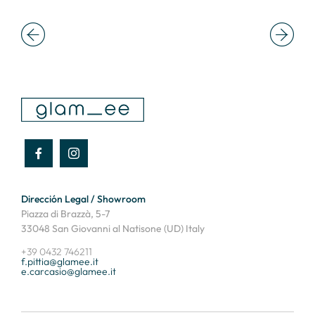
Dirección Legal / Showroom
Piazza di Brazzà, 5-7
33048 San Giovanni al Natisone (UD) Italy
+39 0432 746211
f.pittia@glamee.it
e.carcasio@glamee.it