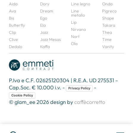
Aida
Dory
Line legno
Onda
Ava
Dream
Line
Pigreco
metallo
Bis
Ego
Shape
Lip
Butterfly
Ela
Takara
Nirvana
Clip
Jazz
Thea
Nort
Clive
Jazz Mesas
Time
Ola
Dedalo
Kaffa
Vanity
P.Iva e C.F. 02625120304 | R.E.A. UD 275531 –
Cap.Soc. € 10.000 i.v. -
-
Privacy Policy
Cookie Policy
© glam_ee 2026 design by
caffècorretto