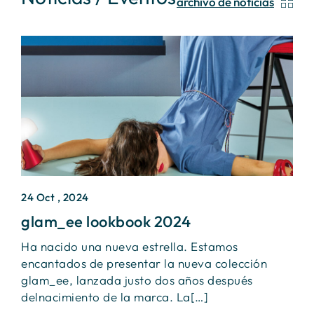
archivo de noticias
24 Oct , 2024
2
glam_ee lookbook 2024
I
Ha nacido una nueva estrella. Estamos
Ú
encantados de presentar la nueva colección
S
glam_ee, lanzada justo dos años después
e
delnacimiento de la marca. La[…]
f