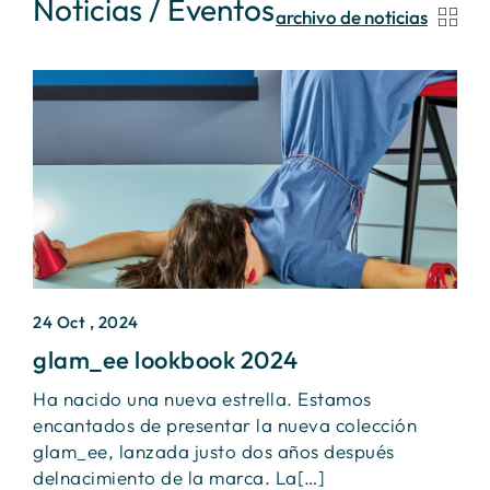
Noticias / Eventos
archivo de noticias
24 Oct , 2024
2
glam_ee lookbook 2024
I
Ha nacido una nueva estrella. Estamos
Ú
encantados de presentar la nueva colección
S
glam_ee, lanzada justo dos años después
e
delnacimiento de la marca. La[…]
f