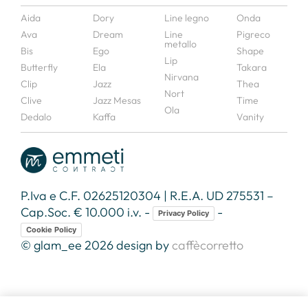
Aida
Dory
Line legno
Onda
Ava
Dream
Line
Pigreco
metallo
Bis
Ego
Shape
Lip
Butterfly
Ela
Takara
Nirvana
Clip
Jazz
Thea
Nort
Clive
Jazz Mesas
Time
Ola
Dedalo
Kaffa
Vanity
P.Iva e C.F. 02625120304 | R.E.A. UD 275531 –
Cap.Soc. € 10.000 i.v. -
-
Privacy Policy
Cookie Policy
© glam_ee 2026 design by
caffècorretto