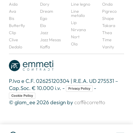
Aida
Dory
Line legno
Onda
Ava
Dream
Line
Pigreco
metallo
Bis
Ego
Shape
Lip
Butterfly
Ela
Takara
Nirvana
Clip
Jazz
Thea
Nort
Clive
Jazz Mesas
Time
Ola
Dedalo
Kaffa
Vanity
P.Iva e C.F. 02625120304 | R.E.A. UD 275531 –
Cap.Soc. € 10.000 i.v. -
-
Privacy Policy
Cookie Policy
© glam_ee 2026 design by
caffècorretto