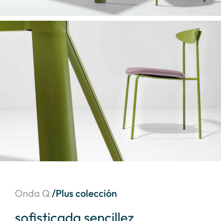
Onda Q
/Plus colección
sofisticada sencillez
el