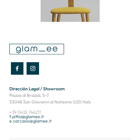
Dirección Legal / Showroom
Piazza di Brazzà, 5-7
33048 San Giovanni al Natisone (UD) Italy
+39 0432 746211
f.pittia@glamee.it
e.carcasio@glamee.it