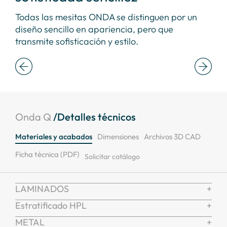
n
Todas las mesitas ONDA se distinguen por un
Las
de
diseño sencillo en apariencia, pero que
geo
transmite sofisticación y estilo.
ref
Onda Q
/Detalles técnicos
Materiales y acabados
Dimensiones
Archivos 3D CAD
Ficha técnica (PDF)
Solicitar catálogo
LAMINADOS
Estratificado HPL
METAL