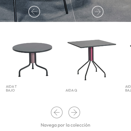
AIDA T
AID
BAJO
AIDA Q
BA
Navega por la colección