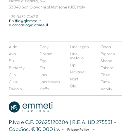
Piazza di Brazzà, 5-7
33048 San Giovanni al Natisone (UD) Italy
+39 0432 746211
f.pittia@glamee.it
e.carcasio@glamee.it
Aida
Dory
Line legno
Onda
Ava
Dream
Line
Pigreco
metallo
Bis
Ego
Shape
Lip
Butterfly
Ela
Takara
Nirvana
Clip
Jazz
Thea
Nort
Clive
Jazz Mesas
Time
Ola
Dedalo
Kaffa
Vanity
P.Iva e C.F. 02625120304 | R.E.A. UD 275531 –
Cap.Soc. € 10.000 i.v. -
-
Privacy Policy