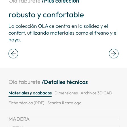
Ola taburete
/Plus colección
robusto y confortable
en
La colección OLA ce centra en la solidez y el
Las
confort, utilizando materiales como el fresno y el
asi
haya.
agr
Ola taburete
/Detalles técnicos
Materiales y acabados
Dimensiones
Archivos 3D CAD
Ficha técnica (PDF)
Scarica il catalogo
MADERA