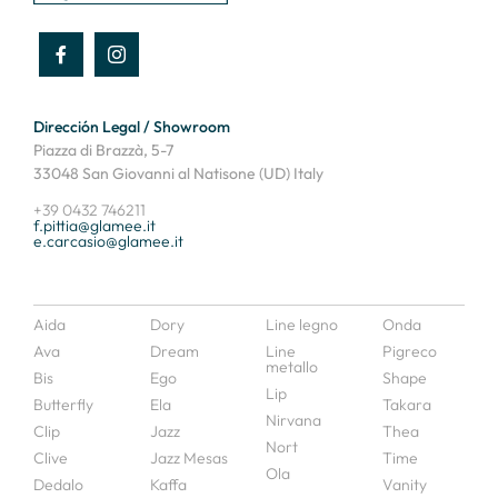
Dirección Legal / Showroom
Piazza di Brazzà, 5-7
33048 San Giovanni al Natisone (UD) Italy
+39 0432 746211
f.pittia@glamee.it
e.carcasio@glamee.it
Aida
Dory
Line legno
Onda
Ava
Dream
Line
Pigreco
metallo
Bis
Ego
Shape
Lip
Butterfly
Ela
Takara
Nirvana
Clip
Jazz
Thea
Nort
Clive
Jazz Mesas
Time
Ola
Dedalo
Kaffa
Vanity