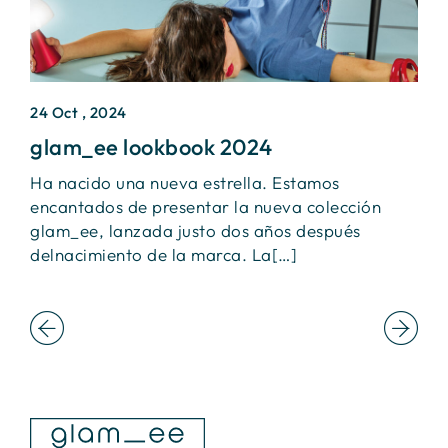
24 Oct , 2024
2
glam_ee lookbook 2024
I
Ha nacido una nueva estrella. Estamos
Ú
encantados de presentar la nueva colección
S
glam_ee, lanzada justo dos años después
e
delnacimiento de la marca. La[…]
f