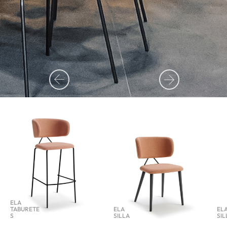
MÁS INFORMACIÓN
MÁS INFORMACIÓN
ELA
TABURETE
ELA
EL
S
SILLA
SIL