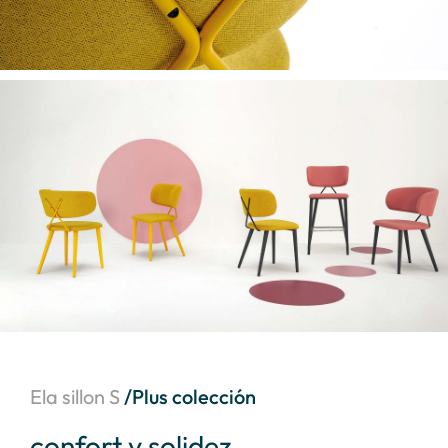
Ela sillon S
/Plus colección
confort y solidez
eq