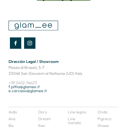
Dirección Legal / Showroom
Piazza di Brazzà, 5-7
33048 San Giovanni al Natisone (UD) Italy
+39 0432 746211
f.pittia@glamee.it
e.carcasio@glamee.it
Aida
Dory
Line legno
Onda
Ava
Dream
Line
Pigreco
metallo
Bis
Ego
Shape