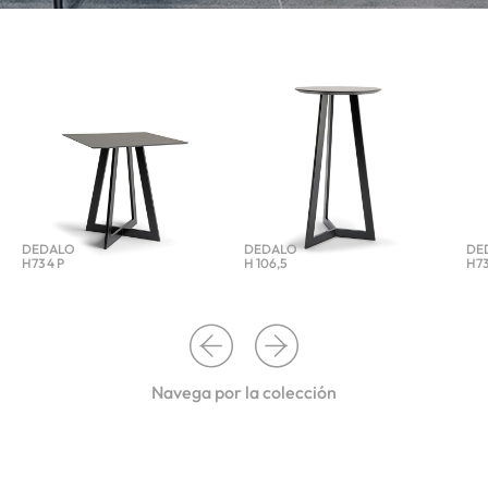
DEDALO
DEDALO
DE
H73 4 P
H 106,5
H73
Navega por la colección