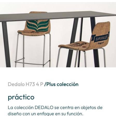
Dedalo H73 4 P
/Plus colección
práctico
fo
las
La colección DEDALO se centra en objetos de
Un 
onas
diseño con un enfoque en su función.
DED