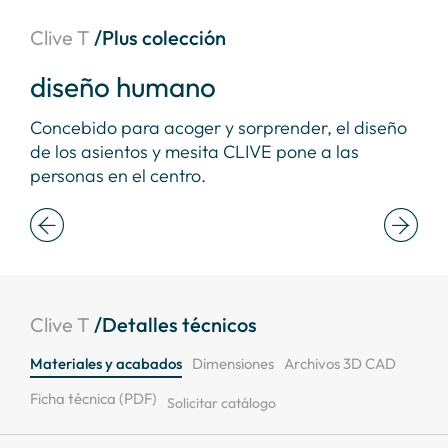
Clive T
/Plus colección
diseño humano
be
y el
Concebido para acoger y sorprender, el diseño
La e
ptan
de los asientos y mesita CLIVE pone a las
la 
personas en el centro.
ins
Clive T
/Detalles técnicos
Materiales y acabados
Dimensiones
Archivos 3D CAD
Ficha técnica (PDF)
Solicitar catálogo