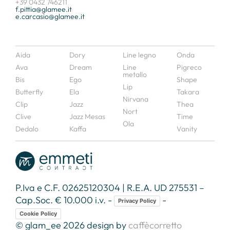
+39 0432 746211
f.pittia@glamee.it
e.carcasio@glamee.it
Aida
Dory
Line legno
Onda
Ava
Dream
Line
Pigreco
metallo
Bis
Ego
Shape
Lip
Butterfly
Ela
Takara
Nirvana
Clip
Jazz
Thea
Nort
Clive
Jazz Mesas
Time
Ola
Dedalo
Kaffa
Vanity
P.Iva e C.F. 02625120304 | R.E.A. UD 275531 –
Cap.Soc. € 10.000 i.v. -
-
Privacy Policy
Cookie Policy
© glam_ee 2026 design by
caffècorretto