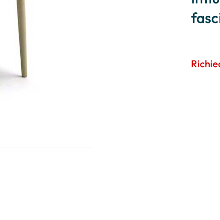
fasc
Richie