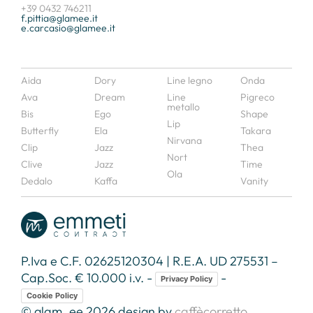
+39 0432 746211
f.pittia@glamee.it
e.carcasio@glamee.it
Aida
Dory
Line legno
Onda
Ava
Dream
Line
Pigreco
metallo
Bis
Ego
Shape
Lip
Butterfly
Ela
Takara
Nirvana
Clip
Jazz
Thea
Nort
Clive
Jazz
Time
Ola
Dedalo
Kaffa
Vanity
P.Iva e C.F. 02625120304 | R.E.A. UD 275531 –
Cap.Soc. € 10.000 i.v. -
-
Privacy Policy
Cookie Policy
© glam_ee 2026 design by
caffècorretto