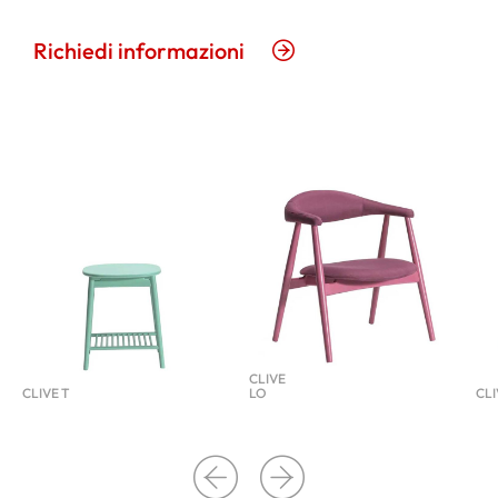
Richiedi informazioni
CLIVE
CLIVE T
LO
CLI