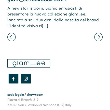
o
A new star is born. Siamo entusiasti di
U
presentare la nuova collezione glam_ee,
c
l
lanciata a soli due anni dalla nascita del brand.
e
L’identità visiva ri[…]
i
sede legale / showroom
Piazza di Brazzà, 5-7
33048 San Giovanni al Natisone (UD) Italy