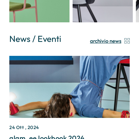
News / Eventi
archivio news
24 Ott , 2024
2
glam_ee lookbook 2024
I