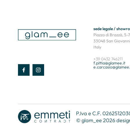
sede legale / showr
Piazza di Brazzà, 5-7
33048 San Giovanni 
Italy
+39 0432 746211
f.pittia@glamee.it
e.carcasio@glamee.
P.Iva e C.F. 0262512030
© glam_ee 2026 desig