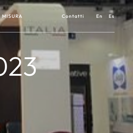
 MISURA
Contatti
En
Es
023