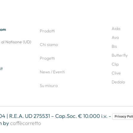
Aida
oom
Prodotti
Ava
al Natisone (UD)
Chi siamo
Bis
Butterfly
Progetti
Clip
it
News / Eventi
Clive
Dedalo
Su misura
4 | R.E.A. UD 275531 – Cap.Soc. € 10.000 i.v. -
Privacy Pol
n by
caffècorretto