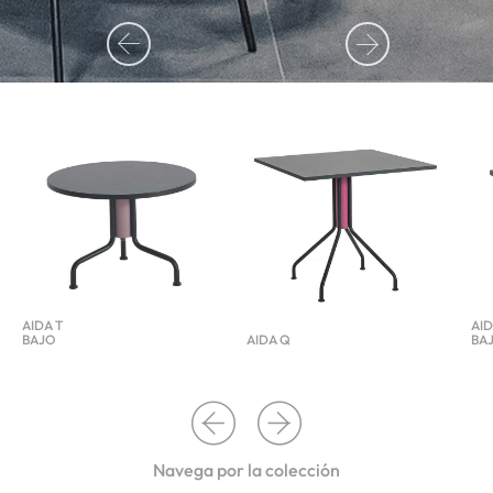
AIDA T
AID
BAJO
AIDA Q
BA
Navega por la colección