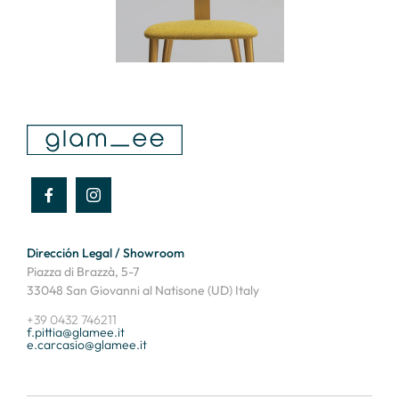
Dirección Legal / Showroom
Piazza di Brazzà, 5-7
33048 San Giovanni al Natisone (UD) Italy
+39 0432 746211
f.pittia@glamee.it
e.carcasio@glamee.it