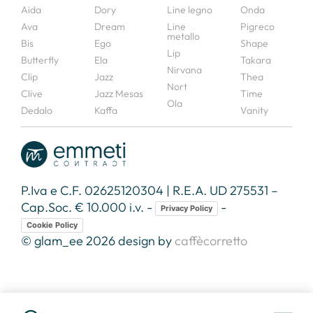
Aida
Dory
Line legno
Onda
Ava
Dream
Line
Pigreco
metallo
Bis
Ego
Shape
Lip
Butterfly
Ela
Takara
Nirvana
Clip
Jazz
Thea
Nort
Clive
Jazz Mesas
Time
Ola
Dedalo
Kaffa
Vanity
P.Iva e C.F. 02625120304 | R.E.A. UD 275531 –
Cap.Soc. € 10.000 i.v. -
-
Privacy Policy
Cookie Policy
© glam_ee 2026 design by
caffècorretto