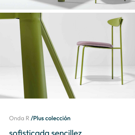
Onda R
/Plus colección
sofisticada sencillez
el