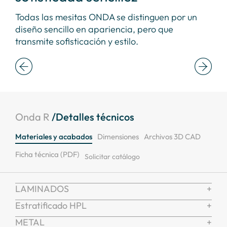
n
Todas las mesitas ONDA se distinguen por un
Las
de
diseño sencillo en apariencia, pero que
geo
transmite sofisticación y estilo.
ref
Onda R
/Detalles técnicos
Materiales y acabados
Dimensiones
Archivos 3D CAD
Ficha técnica (PDF)
Solicitar catálogo
LAMINADOS
Estratificado HPL
METAL