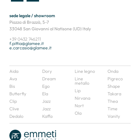
sede legale / showroom
Piazza di Brazzà, 5-7
33048 San Giovanni al Natisone (UD) Italy
+39 0432 746211
f.pittia@glamee.it
e.carcasio@glamee.it
Aida
Dory
Line legno
Onda
Ava
Dream
Line
Pigreco
metallo
Bis
Ego
Shape
Lip
Butterfly
Ela
Takara
Nirvana
Clip
Jazz
Thea
Nort
Clive
Jazz
Time
Ola
Dedalo
Kaffa
Vanity