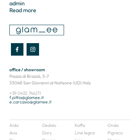
admin
Read more
office / showroom
Piazza di Brazzà, 5-7
33048 San Giovanni al Natisone (UD) Italy
+39 0432 746211
f.pittia@glamee.it
e.carcasio@glamee.it
Aida
Dedalo
Kaffa
Onda
Ava
Dory
Line legno
Pigreco