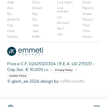
Aida
Dory
Line legno
Onda
Ava
Dream
Line
Pigreco
metallo
Bis
Ego
Shape
Lip
Butterfly
Ela
Takara
Nirvana
Clip
Jazz
Thea
Nort
Clive
Jazz
Time
Ola
Dedalo
Kaffa
Vanity
P.Iva e C.F. 02625120304 | R.E.A. UD 275531 –
Cap.Soc. € 10.000 i.v. -
-
Privacy Policy
Cookie Policy
© glam_ee 2026 design by
caffècorretto