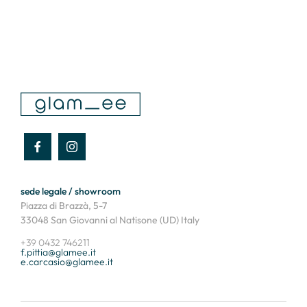
sede legale / showroom
Piazza di Brazzà, 5-7
33048 San Giovanni al Natisone (UD) Italy
+39 0432 746211
f.pittia@glamee.it
e.carcasio@glamee.it